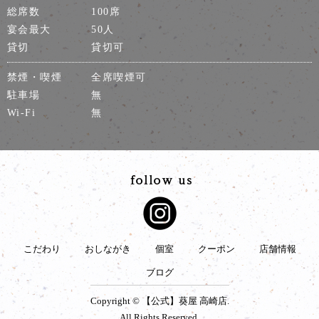
総席数
100席
宴会最大
50人
貸切
貸切可
禁煙・喫煙
全席喫煙可
駐車場
無
Wi-Fi
無
こだわり
おしながき
個室
クーポン
店舗情報
ブログ
Copyright © 【公式】葵屋 高崎店.
All Rights Reserved.