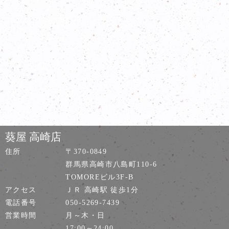
葵屋 高崎店
住所
〒370-0849
群馬県高崎市八島町110-6
TOMOREビル3F-B
アクセス
ＪＲ 高崎駅 徒歩1分
電話番号
050-5269-7439
営業時間
月～木・日
17:00～24:00