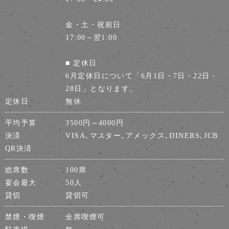
金・土・祝前日
17:00～翌1:00
■ 定休日
6月定休日について「6月1日・7日・22日・
28日」となります。
定休日
無休
平均予算
3500円～4000円
決済
VISA､マスター､アメックス､DINERS､JCB
QR決済
総席数
100席
宴会最大
50人
貸切
貸切可
禁煙・喫煙
全席喫煙可