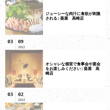
ジューシーな肉汁に食欲が刺激
される | 葵屋 高崎店
03
09
2022
オシャレな個室で食事会や宴会
をお楽しみください | 葵屋 高
崎店
03
02
2022