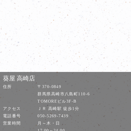
葵屋 高崎店
住所
〒370-0849
群馬県高崎市八島町110-6
TOMOREビル3F-B
アクセス
ＪＲ 高崎駅 徒歩1分
電話番号
050-5269-7439
営業時間
月～木・日
17:00～24:00