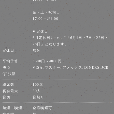
金・土・祝前日
17:00～翌1:00
■ 定休日
6月定休日について「6月1日・7日・22日・
28日」となります。
定休日
無休
平均予算
3500円～4000円
決済
VISA､マスター､アメックス､DINERS､JCB
QR決済
総席数
100席
宴会最大
50人
貸切
貸切可
禁煙・喫煙
全席喫煙可