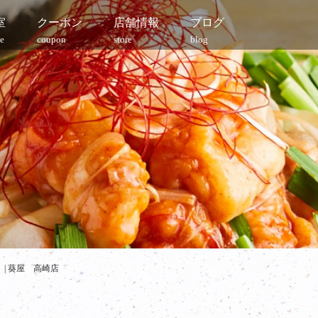
室
クーポン
店舗情報
ブログ
e
coupon
store
blog
| 葵屋 高崎店