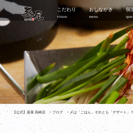
こだわり
おしながき
個
vision
menu
spac
【公式】葵屋 高崎店
>
ブログ
>
〆は「ごはん」それとも「デザート」？ 