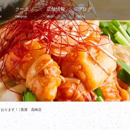
室
クーポン
店舗情報
ブログ
e
coupon
store
blog
ります！ | 葵屋 高崎店