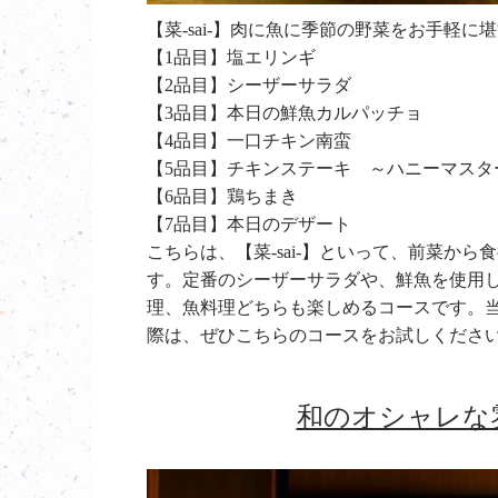
【菜-sai-】肉に魚に季節の野菜をお手軽に堪
【1品目】塩エリンギ
【2品目】シーザーサラダ
【3品目】本日の鮮魚カルパッチョ
【4品目】一口チキン南蛮
【5品目】チキンステーキ ～ハニーマスタ
【6品目】鶏ちまき
【7品目】本日のデザート
こちらは、【菜-sai-】といって、前菜か
す。定番のシーザーサラダや、鮮魚を使用
理、魚料理どちらも楽しめるコースです。
際は、ぜひこちらのコースをお試しくださ
和のオシャレな