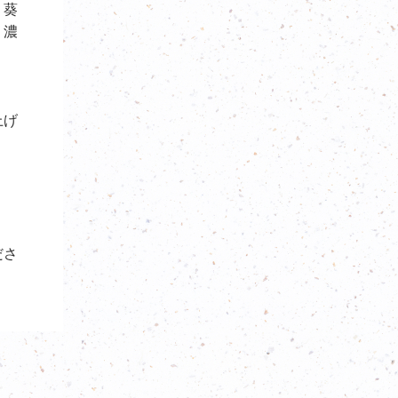
。葵
り濃
上げ
ださ