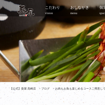
こだわり
おしながき
個
vision
menu
spac
【公式】葵屋 高崎店
>
ブログ
>
お肉もお魚も楽しめるコースご用意してお