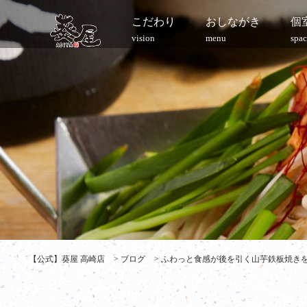
こだわり
おしながき
個
vision
menu
spac
【公式】葵屋 高崎店
>
ブログ
>
ふわっと食感が後を引く山芋鉄板焼きを召