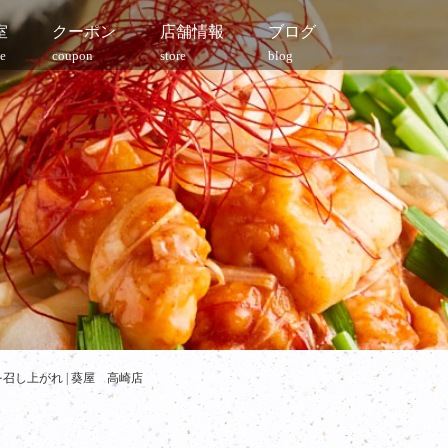
室
クーポン
店舗情報
ブログ
e
coupon
store
blog
し上がれ | 葵屋 高崎店