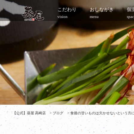
こだわり
おしながき
個
vision
menu
spac
【公式】葵屋 高崎店
>
ブログ
>
食後の甘いものは欠かせないという方に