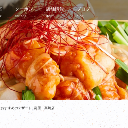
室
クーポン
店舗情報
ブログ
e
coupon
store
blog
おすすめのデザート | 葵屋 高崎店