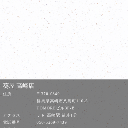
葵屋 高崎店
住所
〒370-0849
群馬県高崎市八島町110-6
TOMOREビル3F-B
アクセス
ＪＲ 高崎駅 徒歩1分
電話番号
050-5269-7439