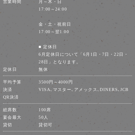
営業時間
月～木・日
17:00～24:00
金・土・祝前日
17:00～翌1:00
■ 定休日
6月定休日について「6月1日・7日・22日・
28日」となります。
定休日
無休
平均予算
3500円～4000円
決済
VISA､マスター､アメックス､DINERS､JCB
QR決済
総席数
100席
宴会最大
50人
貸切
貸切可