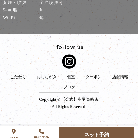
禁煙・喫煙
全席喫煙可
駐車場
無
Wi-Fi
無
こだわり
おしながき
個室
クーポン
店舗情報
ブログ
Copyright © 【公式】葵屋 高崎店.
All Rights Reserved.
ネット予約