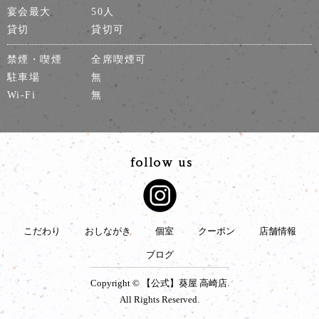
宴会最大
50人
貸切
貸切可
禁煙・喫煙
全席喫煙可
駐車場
無
Wi-Fi
無
こだわり
おしながき
個室
クーポン
店舗情報
ブログ
Copyright © 【公式】葵屋 高崎店.
All Rights Reserved.