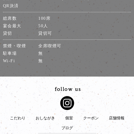
QR決済
総席数
100席
宴会最大
50人
貸切
貸切可
禁煙・喫煙
全席喫煙可
駐車場
無
Wi-Fi
無
こだわり
おしながき
個室
クーポン
店舗情報
ブログ