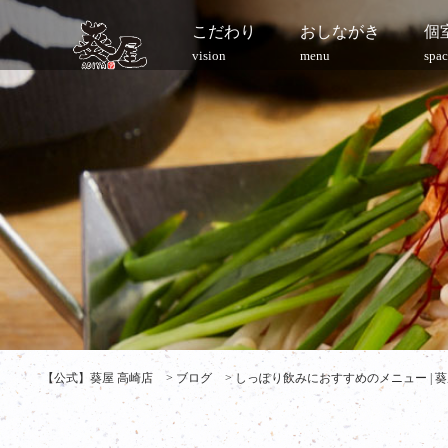
こだわり
おしながき
個
vision
menu
spac
【公式】葵屋 高崎店
>
ブログ
>
しっぽり飲みにおすすめのメニュー | 