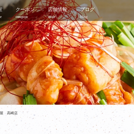
室
クーポン
店舗情報
ブログ
e
coupon
store
blog
葵屋 高崎店