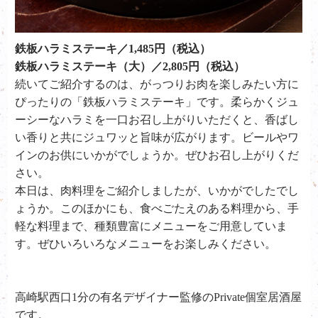
鉄板ハラミステーキ／1,485円（税込）
鉄板ハラミステーキ（大）／2,805円（税込）
続いてご紹介するのは、がっつりお肉を楽しみたい方に
ぴったりの「
鉄板ハラミステーキ」です。
柔らかくジュ
ーシーなハラミを一口お召し上がりいただくと、香ばし
い香りと共にジュワッと旨味が広がります。ビールやワ
インのお供にいかがでしょうか。ぜひお召し上がりくだ
さい。
本日は、肉料理をご紹介しましたが、いかがでしたでし
ょうか。このほかにも、食べごたえのある料理から、手
軽な料理まで、種類豊富にメニューをご用意していま
す。ぜひいろいろなメニューをお楽しみください。
高崎駅西口1分の有名デザイナー監修のPrivate個室居酒屋
です。