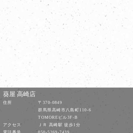
葵屋 高崎店
住所
〒370-0849
群馬県高崎市八島町110-6
TOMOREビル3F-B
アクセス
ＪＲ 高崎駅 徒歩1分
電話番号
050-5269-7439