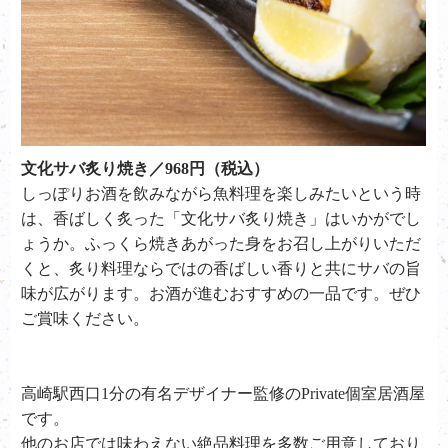
文化サバ炙り焼き／968円（税込）
しっぽりお酒を飲みながら魚料理を楽しみたいという時
は、香ばしく炙った「
文化サバ炙り焼き
」はいかがでし
ょうか。ふっくら焼きあがった身をお召し上がりいただ
くと、炙り料理ならではの香ばしい香りと共にサバの旨
味が広がります。お酒が進むおすすめの一品です。ぜひ
ご賞味ください。
高崎駅西口1分の有名デザイナー監修のPrivate個室居酒屋
です。
他のお店では味わえない絶品料理を多数ご用意しており