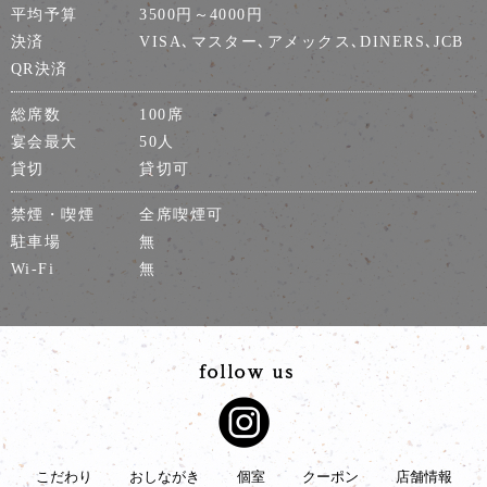
平均予算
3500円～4000円
決済
VISA､マスター､アメックス､DINERS､JCB
QR決済
総席数
100席
宴会最大
50人
貸切
貸切可
禁煙・喫煙
全席喫煙可
駐車場
無
Wi-Fi
無
こだわり
おしながき
個室
クーポン
店舗情報