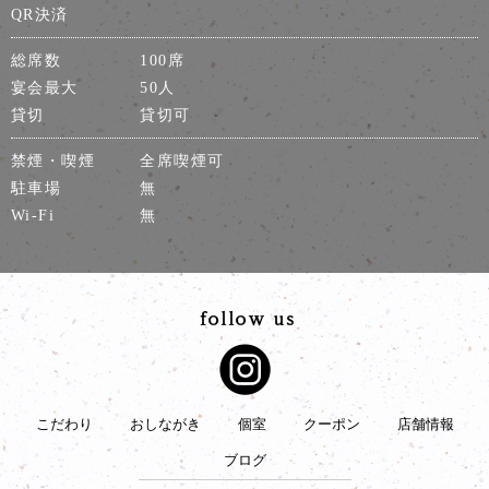
QR決済
総席数
100席
宴会最大
50人
貸切
貸切可
禁煙・喫煙
全席喫煙可
駐車場
無
Wi-Fi
無
こだわり
おしながき
個室
クーポン
店舗情報
ブログ