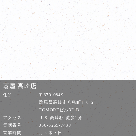
葵屋 高崎店
住所
〒370-0849
群馬県高崎市八島町110-6
TOMOREビル3F-B
アクセス
ＪＲ 高崎駅 徒歩1分
電話番号
050-5269-7439
営業時間
月～木・日