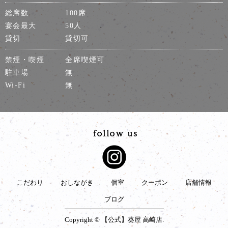
総席数
100席
宴会最大
50人
貸切
貸切可
禁煙・喫煙
全席喫煙可
駐車場
無
Wi-Fi
無
こだわり
おしながき
個室
クーポン
店舗情報
ブログ
Copyright © 【公式】葵屋 高崎店.