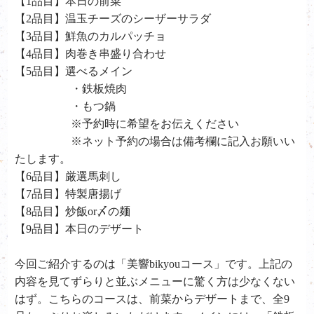
【1品目】本日の前菜
【2品目】温玉チーズのシーザーサラダ
【3品目】鮮魚のカルパッチョ
【4品目】肉巻き串盛り合わせ
【5品目】選べるメイン
・鉄板焼肉
・もつ鍋
※予約時に希望をお伝えください
※ネット予約の場合は備考欄に記入お願いい
たします。
【6品目】厳選馬刺し
【7品目】特製唐揚げ
【8品目】炒飯or〆の麺
【9品目】本日のデザート
今回ご紹介するのは「美響bikyouコース」です。上記の
内容を見てずらりと並ぶメニューに驚く方は少なくない
はず。こちらのコースは、前菜からデザートまで、全9