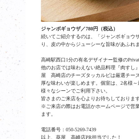
ジャンボギョウザ／780円（税込）
続いてご紹介するのは、「ジャンボギョウ
り、皮の中からジューシーな旨味があふれ
高崎駅西口1分の有名デザイナー監修のPriva
他のお店では味わえない絶品料理『肉すし
屋 高崎店のチーズタッカルビは厳選チー
厚な味わいが楽しめます。個室は、2名様～
様々なシーンでご利用下さい。
皆さまのご来店を心よりお待ちしておりま
※ご来店の際はお電話かホームページで営
ます。
電話番号：050-5269-7439
以上、葵屋 高崎店PR担当でした！