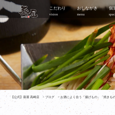
こだわり
おしながき
個
vision
menu
spac
【公式】葵屋 高崎店
>
ブログ
>
お酒によく合う「揚げもの」「焼きもの」