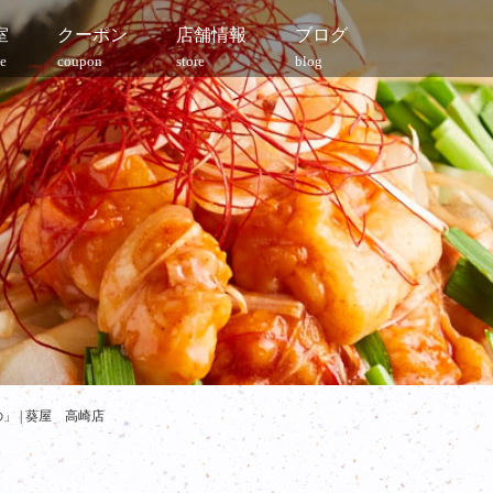
室
クーポン
店舗情報
ブログ
e
coupon
store
blog
 | 葵屋 高崎店