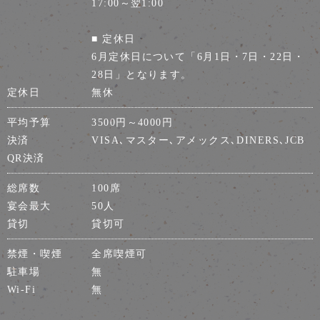
17:00～翌1:00
■ 定休日
6月定休日について「6月1日・7日・22日・
28日」となります。
定休日
無休
平均予算
3500円～4000円
決済
VISA､マスター､アメックス､DINERS､JCB
QR決済
総席数
100席
宴会最大
50人
貸切
貸切可
禁煙・喫煙
全席喫煙可
駐車場
無
Wi-Fi
無