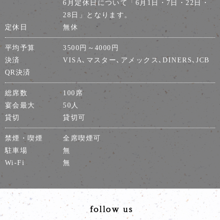
6月定休日について「6月1日・7日・22日・
28日」となります。
定休日
無休
平均予算
3500円～4000円
決済
VISA､マスター､アメックス､DINERS､JCB
QR決済
総席数
100席
宴会最大
50人
貸切
貸切可
禁煙・喫煙
全席喫煙可
駐車場
無
Wi-Fi
無