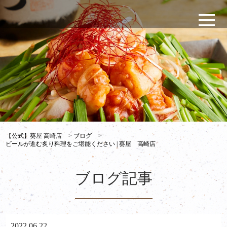
【公式】葵屋 高崎店
>
ブログ
>
ビールが進む炙り料理をご堪能ください | 葵屋 高崎店
ブログ記事
2022.06.22