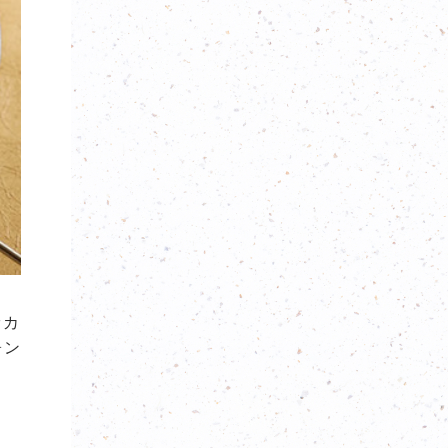
ッカ
ォン