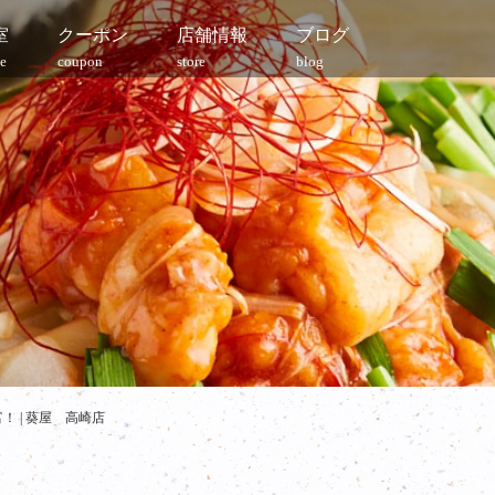
室
クーポン
店舗情報
ブログ
e
coupon
store
blog
 | 葵屋 高崎店