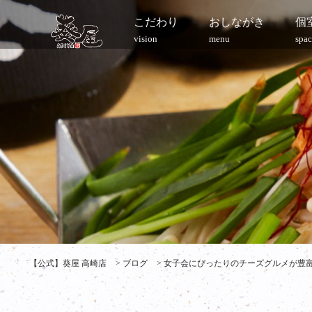
こだわり
おしながき
個
vision
menu
spac
【公式】葵屋 高崎店
>
ブログ
>
女子会にぴったりのチーズグルメが豊富！