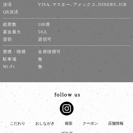
決済
VISA､マスター､アメックス､DINERS､JCB
QR決済
総席数
100席
宴会最大
50人
貸切
貸切可
禁煙・喫煙
全席喫煙可
駐車場
無
Wi-Fi
無
こだわり
おしながき
個室
クーポン
店舗情報