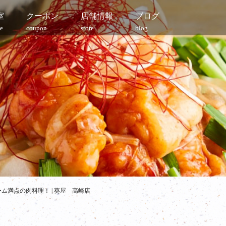
室
クーポン
店舗情報
ブログ
e
coupon
store
blog
満点の肉料理！ | 葵屋 高崎店