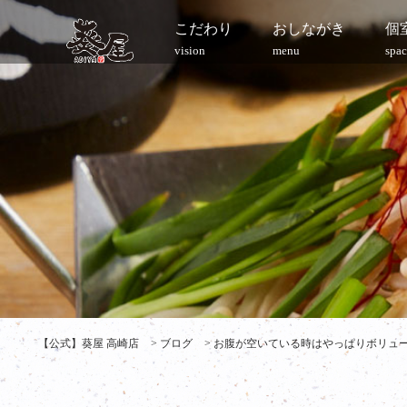
こだわり
おしながき
個
vision
menu
spac
【公式】葵屋 高崎店
>
ブログ
>
お腹が空いている時はやっぱりボリューム