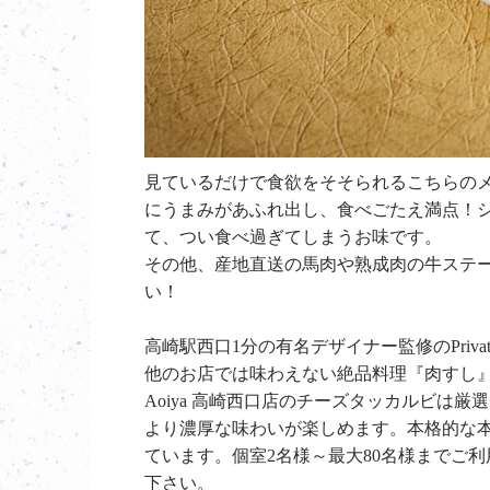
見ているだけで食欲をそそられるこちらの
にうまみがあふれ出し、食べごたえ満点！
て、つい食べ過ぎてしまうお味です。
その他、産地直送の馬肉や熟成肉の牛ステ
い！
高崎駅西口1分の有名デザイナー監修のPriva
他のお店では味わえない絶品料理『肉すし
Aoiya 高崎西口店のチーズタッカルビは
より濃厚な味わいが楽しめます。本格的な
ています。個室2名様～最大80名様までご
下さい。