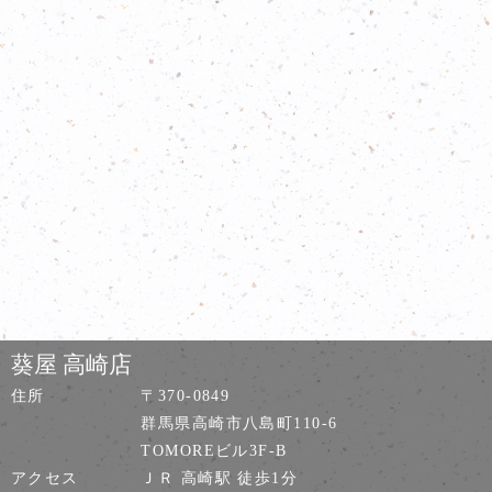
葵屋 高崎店
住所
〒370-0849
群馬県高崎市八島町110-6
TOMOREビル3F-B
アクセス
ＪＲ 高崎駅 徒歩1分