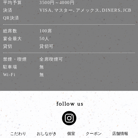
平均予算
3500円～4000円
決済
VISA､マスター､アメックス､DINERS､JCB
QR決済
総席数
100席
宴会最大
50人
貸切
貸切可
禁煙・喫煙
全席喫煙可
駐車場
無
Wi-Fi
無
こだわり
おしながき
個室
クーポン
店舗情報