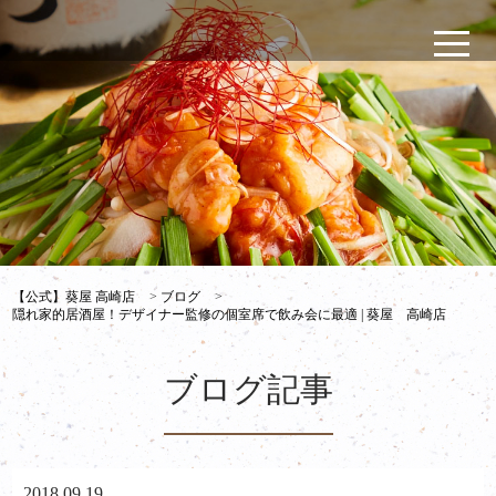
【公式】葵屋 高崎店
>
ブログ
>
隠れ家的居酒屋！デザイナー監修の個室席で飲み会に最適 | 葵屋 高崎店
ブログ記事
2018.09.19