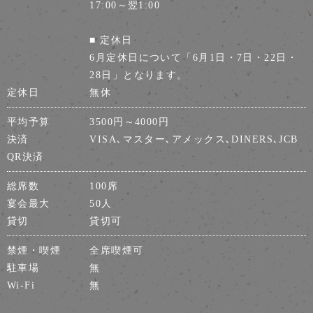
17:00～翌1:00
■ 定休日
6月定休日について「6月1日・7日・22日・
28日」となります。
定休日
無休
平均予算
3500円～4000円
決済
VISA､マスター､アメックス､DINERS､JCB
QR決済
総席数
100席
宴会最大
50人
貸切
貸切可
禁煙・喫煙
全席喫煙可
駐車場
無
Wi-Fi
無