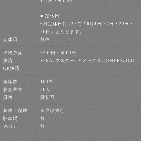
■ 定休日
6月定休日について「6月1日・7日・22日・
28日」となります。
定休日
無休
平均予算
3500円～4000円
決済
VISA､マスター､アメックス､DINERS､JCB
QR決済
総席数
100席
宴会最大
50人
貸切
貸切可
禁煙・喫煙
全席喫煙可
駐車場
無
Wi-Fi
無