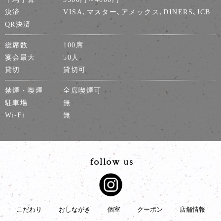
決済
VISA､マスター､アメックス､DINERS､JCB
QR決済
総席数
100席
宴会最大
50人
貸切
貸切可
禁煙・喫煙
全席喫煙可
駐車場
無
Wi-Fi
無
こだわり
おしながき
個室
クーポン
店舗情報