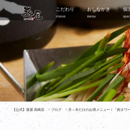
こだわり
おしながき
個
vision
menu
spac
【公式】葵屋 高崎店
>
ブログ
>
月～木だけのお得メニュー！「肉タワー