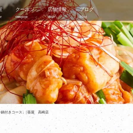
室
クーポン
店舗情報
ブログ
e
coupon
store
blog
鍋付きコース」| 葵屋 高崎店