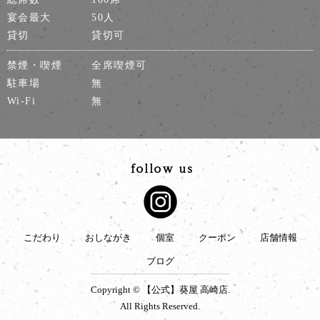
宴会最大
50人
貸切
貸切可
禁煙・喫煙
全席喫煙可
駐車場
無
Wi-Fi
無
こだわり
おしながき
個室
クーポン
店舗情報
ブログ
Copyright © 【公式】葵屋 高崎店.
All Rights Reserved.