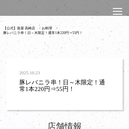
【公式】葵屋 高崎店
>
お料理
>
豚レバニラ串！日～木限定！通常1本220円⇒55円！
2025.10.23
豚レバニラ串！日～木限定！通
常1本220円⇒55円！
店舗情報