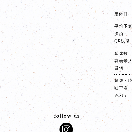
定休日
平均予
決済
QR決済
総席数
宴会最
貸切
禁煙・
駐車場
Wi-Fi