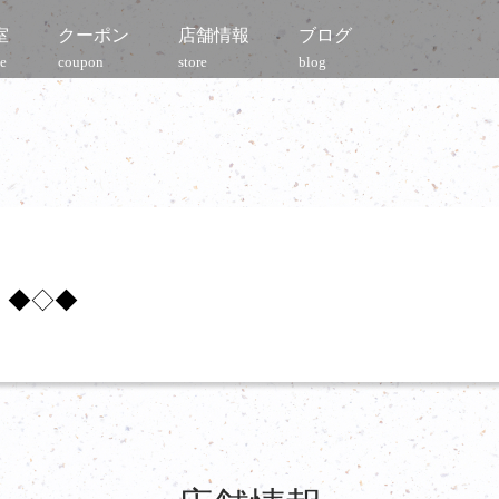
室
クーポン
店舗情報
ブログ
e
coupon
store
blog
】◆◇◆