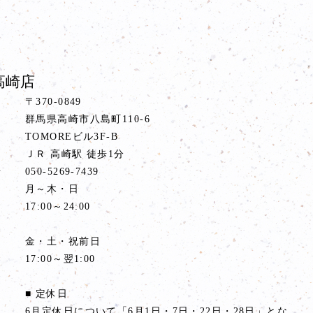
高崎店
〒370-0849
群馬県高崎市八島町110-6
TOMOREビル3F-B
ス
ＪＲ 高崎駅 徒歩1分
号
050-5269-7439
間
月～木・日
17:00～24:00
金・土・祝前日
17:00～翌1:00
■ 定休日
6月定休日について「6月1日・7日・22日・28日」とな