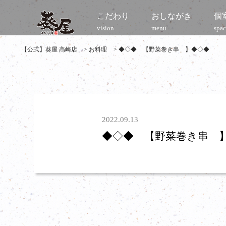
こだわり
おしながき
個
vision
menu
spac
【公式】葵屋 高崎店
>
お料理
>
◆◇◆ 【野菜巻き串 】◆◇◆
2022.09.13
◆◇◆ 【野菜巻き串 