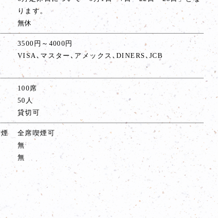
ります。
無休
算
3500円～4000円
VISA､マスター､アメックス､DINERS､JCB
100席
大
50人
貸切可
喫煙
全席喫煙可
無
無