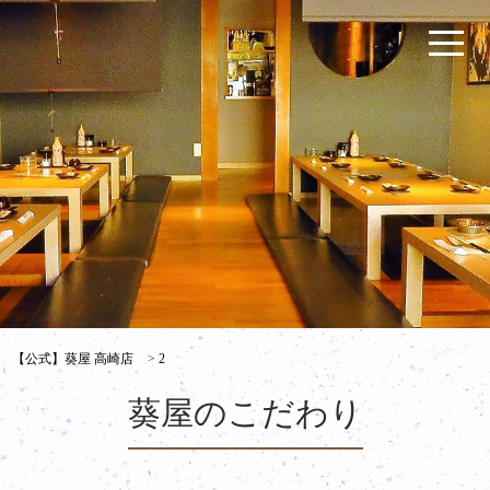
【公式】葵屋 高崎店
>
2
葵屋のこだわり