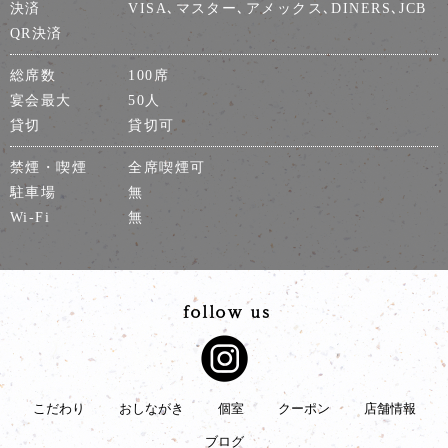
決済
VISA､マスター､アメックス､DINERS､JCB
QR決済
総席数
100席
宴会最大
50人
貸切
貸切可
禁煙・喫煙
全席喫煙可
駐車場
無
Wi-Fi
無
こだわり
おしながき
個室
クーポン
店舗情報
ブログ