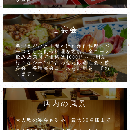
ご宴会
料理長がひと手間かけた創作料理をベ
ースとした創作料理を堪能。全コース
飲み放題付で価格は4000円～ご用意！
様々なシーンに合わせた歓送迎会・飲
み会・各種宴会コースをご用意してお
ります。
店内の風景
大人数の宴会も対応！最大50名様まで
♪