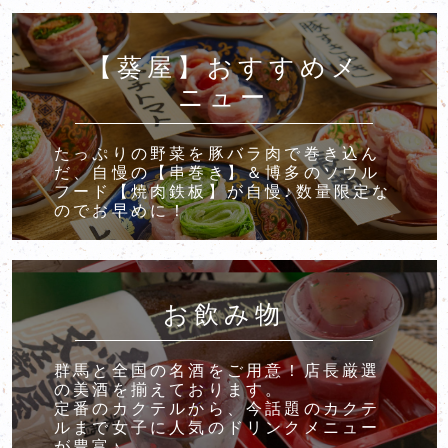
【葵屋】おすすめメ
ニュー
たっぷりの野菜を豚バラ肉で巻き込ん
だ、自慢の【串巻き】＆博多のソウル
フード【焼肉鉄板】が自慢♪数量限定な
のでお早めに！
お飲み物
群馬と全国の名酒をご用意！店長厳選
の美酒を揃えております。
定番のカクテルから、今話題のカクテ
ルまで女子に人気のドリンクメニュー
が豊富♪